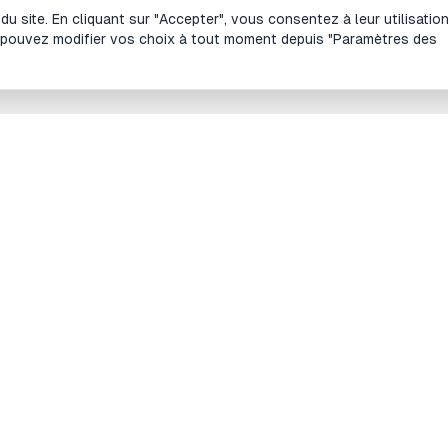
 site. En cliquant sur "Accepter", vous consentez à leur utilisatio
 pouvez modifier vos choix à tout moment depuis "Paramètres des
es outils
Site
lculateur de lot et de taille de position en
À propos
orex
Blog
lculateur de taille de position Futures
Le prog
lculateur de Risk/Reward (RR)
Contacte
alculateur de drawdown