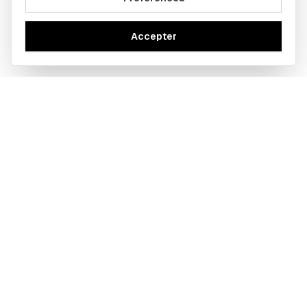
Accepter
BOBBY TRADING Copyright ©
2026
- Tout droits réservés
Mes outils
Calculateur de lot et de taille de position en
Forex