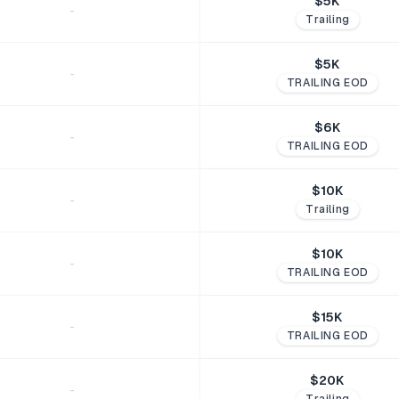
$
5
K
-
Trailing
$
5
K
-
TRAILING EOD
$
6
K
-
TRAILING EOD
$
10
K
-
Trailing
$
10
K
-
TRAILING EOD
$
15
K
-
TRAILING EOD
$
20
K
-