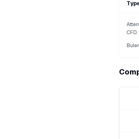
Type
Atten
CFD.
Bulen
Compa