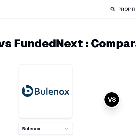
PROP F
vs
FundedNext
: Compar
VS
Bulenox