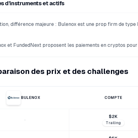
s d'instruments et actifs
tion, différence majeure : Bulenox est une prop firm de type
ox et FundedNext proposent les paiements en cryptos pour le
raison des prix et des challenges
BULENOX
COMPTE
$
2
K
-
Trailing