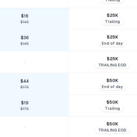
Trailing
$
25
K
$16
Trailing
$145
$
25
K
$36
End of day
$145
$
25
K
-
TRAILING EOD
$
50
K
$44
End of day
$175
$
50
K
$19
Trailing
$175
$
50
K
-
TRAILING EOD