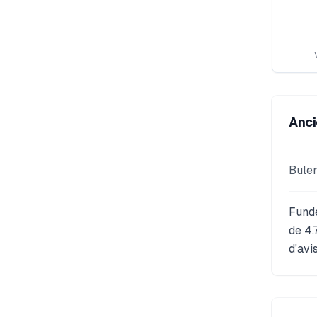
Anci
Bulen
Funde
de 4.
d'avi