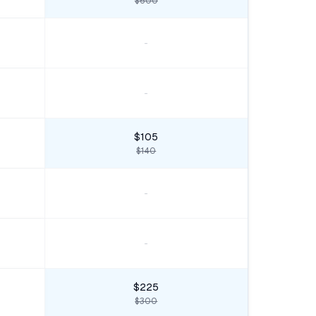
$600
-
-
$105
$140
-
-
$225
$300