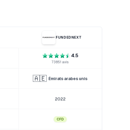
FUNDEDNEXT
4.5
73851
avis
🇦🇪
Émirats arabes unis
2022
CFD