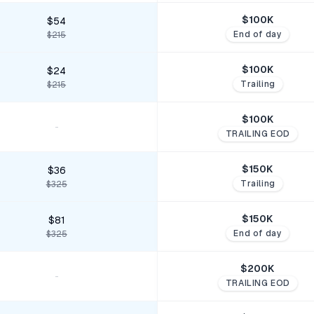
$
100
K
$54
End of day
$215
$
100
K
$24
Trailing
$215
$
100
K
-
TRAILING EOD
$
150
K
$36
Trailing
$325
$
150
K
$81
End of day
$325
$
200
K
-
TRAILING EOD