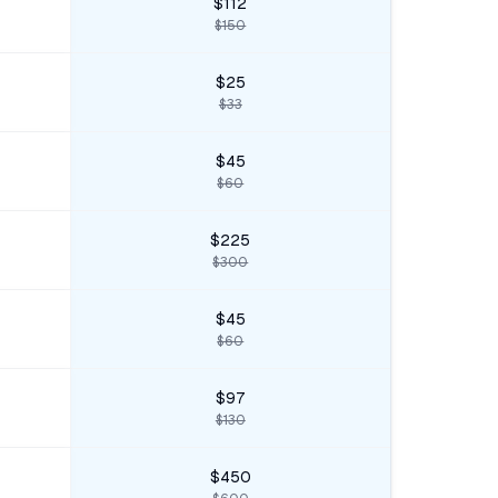
$112
$150
$25
$33
$45
$60
$225
$300
$45
$60
$97
$130
$450