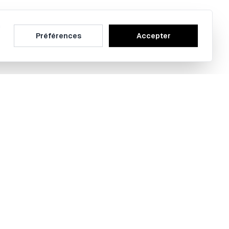
n
Préférences
Accepter
ramme Bobby
-moi