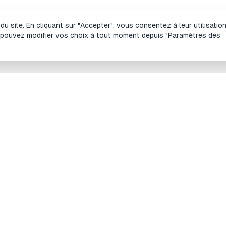
 site. En cliquant sur "Accepter", vous consentez à leur utilisatio
 pouvez modifier vos choix à tout moment depuis "Paramètres des
es outils
Site
lculateur de lot et de taille de position en
À propos
orex
Blog
lculateur de taille de position Futures
Le prog
lculateur de Risk/Reward (RR)
Contacte
alculateur de drawdown