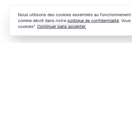
Gestion des cookies
Nous utilisons des cookies essentiels au fonctionnement du
comme décrit dans notre
politique de confidentialité
. Vous
cookies".
Continuer sans accepter.
M
BOBBY TRADING Copyright ©
2026
- Tout droits réservés
Ca
F
Ca
Ca
C