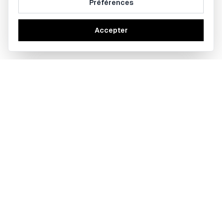
Préférences
Accepter
BOBBY TRADING Copyright ©
2026
- Tout droits réservés
Mes outils
Calculateur de lot et de taille de position en
Forex