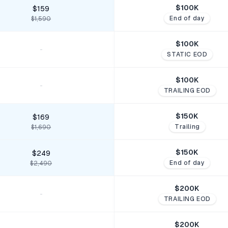
$
100
K
$159
End of day
$1,590
$
100
K
-
STATIC EOD
$
100
K
-
TRAILING EOD
$
150
K
$169
Trailing
$1,690
$
150
K
$249
End of day
$2,490
$
200
K
-
TRAILING EOD
$
200
K