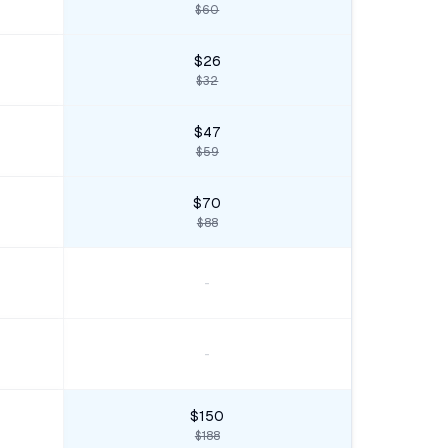
$60
$26
$32
$47
$59
$70
$88
-
-
$150
$188