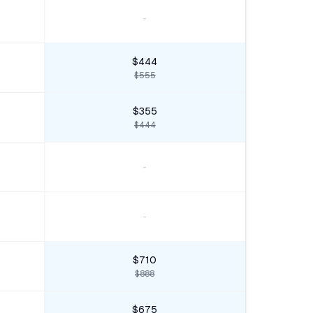
-
$444
$555
$355
$444
-
-
$710
$888
$675