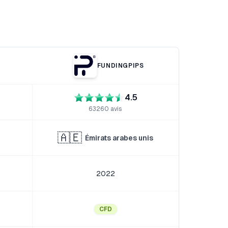
FUNDINGPIPS
4.5
63260
avis
🇦🇪
Émirats arabes unis
2022
CFD