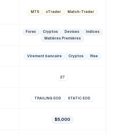
MT5
cTrader
Match-Trader
Forex
Cryptos
Devises
Indices
Matières Premières
Virement bancaire
Cryptos
Rise
27
TRAILING EOD
STATIC EOD
$5,000