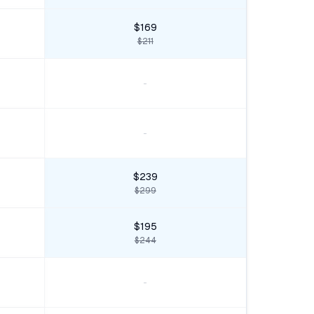
$169
$211
-
-
$239
$299
$195
$244
-