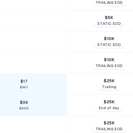
TRAILING EOD
$
5
K
-
STATIC EOD
$
10
K
-
STATIC EOD
$
10
K
-
TRAILING EOD
$
25
K
$17
Trailing
$167
$
25
K
$99
End of day
$990
$
25
K
-
TRAILING EOD