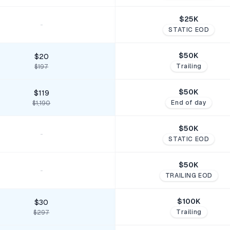
$
25
K
-
STATIC EOD
$
50
K
$20
Trailing
$197
$
50
K
$119
End of day
$1,190
$
50
K
-
STATIC EOD
$
50
K
-
TRAILING EOD
$
100
K
$30
Trailing
$297