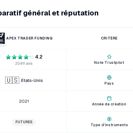
ratif général et réputation
APEX TRADER FUNDING
CRITÈRE
4.2
Note Trustpilot
20411
avis
🇺🇸
États-Unis
Pays
2021
Année de création
FUTURES
Type d'instruments