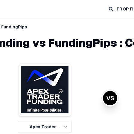
PROP F
s FundingPips
nding
vs
FundingPips
: 
VS
Apex Trader
Funding