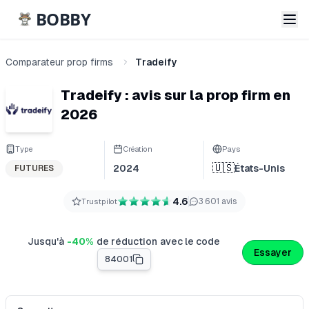
BOBBY
Comparateur prop firms
Tradeify
Tradeify : avis sur la prop firm en
2026
Type
Création
Pays
🇺🇸
2024
États-Unis
FUTURES
4.6
3 601
avis
Trustpilot
Jusqu'à
-
40
%
de réduction
avec le code
Essayer
84001