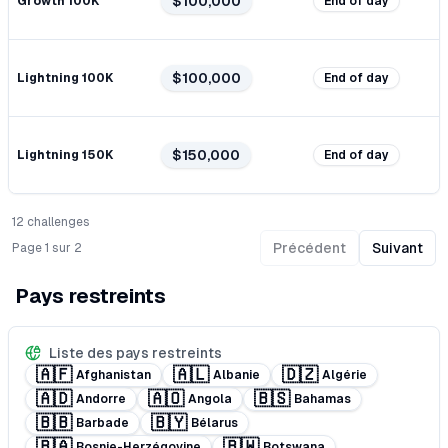
$100,000
Growth 100K
End of day
$100,000
Lightning 100K
End of day
$150,000
Lightning 150K
End of day
12
challenge
s
Précédent
Suivant
Page
1
sur
2
Pays restreints
Liste des pays restreints
🇦🇫
🇦🇱
🇩🇿
Afghanistan
Albanie
Algérie
🇦🇩
🇦🇴
🇧🇸
Andorre
Angola
Bahamas
🇧🇧
🇧🇾
Barbade
Bélarus
🇧🇦
🇧🇼
Bosnie-Herzégovine
Botswana