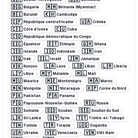
🇧🇬
🇲🇲
Bulgarie
Birmanie (Myanmar)
🇧🇮
🇰🇭
Burundi
Cambodge
🇨🇫
🇺🇦
République centrafricaine
Crimée
🇨🇮
🇨🇺
Côte d’Ivoire
Cuba
🇨🇩
République démocratique du Congo
🇪🇨
🇪🇹
🇬🇭
Équateur
Éthiopie
Ghana
🇮🇸
🇮🇩
🇮🇷
Islande
Indonésie
Iran
🇮🇶
🇮🇱
🇯🇲
Irak
Israël
Jamaïque
🇽🇰
🇱🇦
🇱🇧
🇱🇷
Kosovo
Laos
Liban
Libéria
🇱🇾
🇲🇾
🇲🇱
Libye
Malaisie
Mali
🇲🇺
🇲🇪
🇲🇦
Maurice
Monténégro
Maroc
🇲🇳
🇳🇮
🇰🇵
Mongolie
Nicaragua
Corée du Nord
🇵🇰
🇵🇦
Pakistan
Panama
🇵🇬
🇷🇺
Papouasie-Nouvelle-Guinée
Russie
🇸🇴
🇸🇩
🇸🇸
Somalie
Soudan
Soudan du Sud
🇱🇰
🇸🇾
🇹🇹
Sri Lanka
Syrie
Trinité-et-Tobago
🇹🇳
🇹🇷
🇺🇬
Tunisie
Turquie
Ouganda
🇺🇦
🇻🇪
🇻🇳
Ukraine
Venezuela
Viêt Nam