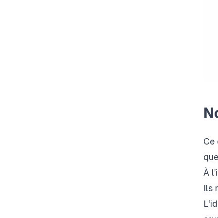
N
Ce 
que
À l
Ils
L’i