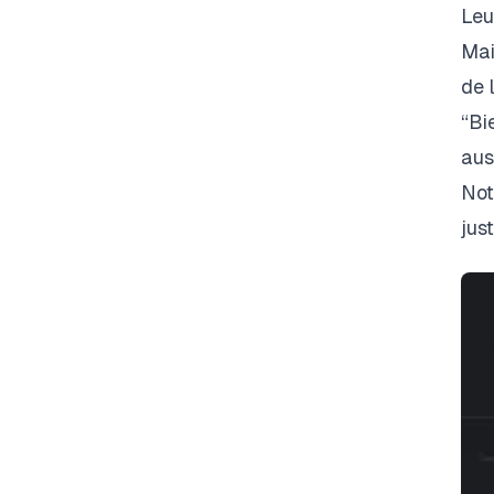
Leu
Mai
de 
“Bi
aus
Not
jus