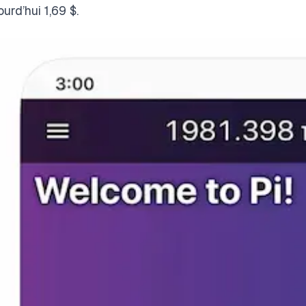
ourd’hui 1,69 $.