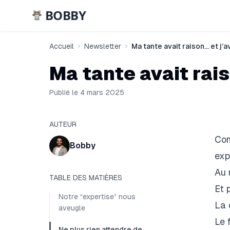
BOBBY
Accueil
Newsletter
Ma tante avait raison… et j’a
Ma tante avait rais
Publié le 4 mars 2025
AUTEUR
Com
Bobby
exp
Au 
TABLE DES MATIÈRES
Et p
Notre “expertise” nous
La 
aveugle
Le 
Ne plus rien attendre de