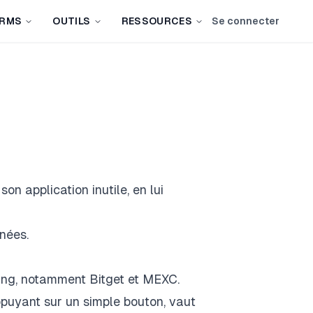
IRMS
OUTILS
RESSOURCES
Se connecter
on application inutile, en lui
nnées.
ading, notamment Bitget et MEXC.
ppuyant sur un simple bouton, vaut