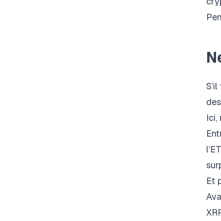
cry
Pen
Ne
S’i
des
Ici
Ent
l’E
sur
Et 
Ava
XRP