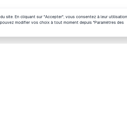
 site. En cliquant sur "Accepter", vous consentez à leur utilisatio
 pouvez modifier vos choix à tout moment depuis "Paramètres des
es outils
Site
lculateur de lot et de taille de position en
À propos
orex
Blog
lculateur de taille de position Futures
Le prog