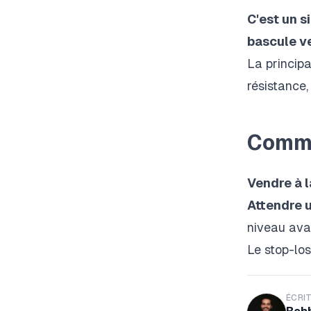
C'est un s
bascule ve
La princip
résistance,
Commen
Vendre à 
Attendre u
niveau avan
Le stop-lo
ÉCRIT