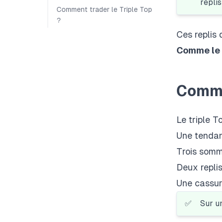
replis
Comment trader le Triple Top
?
Ces replis 
Comme
le
Comme
Le triple T
Une tendanc
Trois somm
Deux replis
Une cassure
✅
Sur u