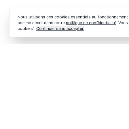
Gestion des cookies
Nous utilisons des cookies essentiels au fonctionnement du
comme décrit dans notre
politique de confidentialité
. Vous
cookies".
Continuer sans accepter.
M
BOBBY TRADING Copyright ©
2026
- Tout droits réservés
Ca
F
Ca