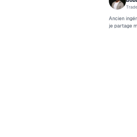
Bob
Trad
Ancien ingén
je partage m