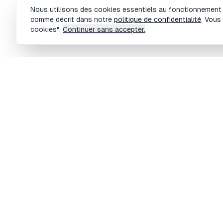
Gestion des cookies
Nous utilisons des cookies essentiels au fonctionnement du
comme décrit dans notre
politique de confidentialité
. Vous
cookies".
Continuer sans accepter.
M
BOBBY TRADING Copyright ©
2026
- Tout droits réservés
Ca
F
Ca
Ca
C