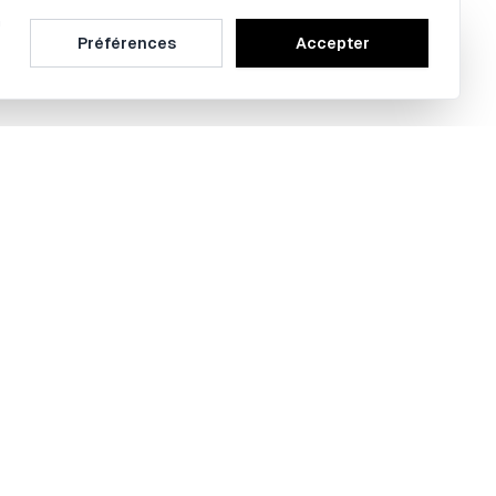
n
Préférences
Accepter
ramme Bobby
-moi