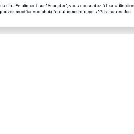
 site. En cliquant sur "Accepter", vous consentez à leur utilisatio
 pouvez modifier vos choix à tout moment depuis "Paramètres des
es outils
Site
lculateur de lot et de taille de position en
À propos
orex
Blog
lculateur de taille de position Futures
Le prog
lculateur de Risk/Reward (RR)
Contacte
alculateur de drawdown