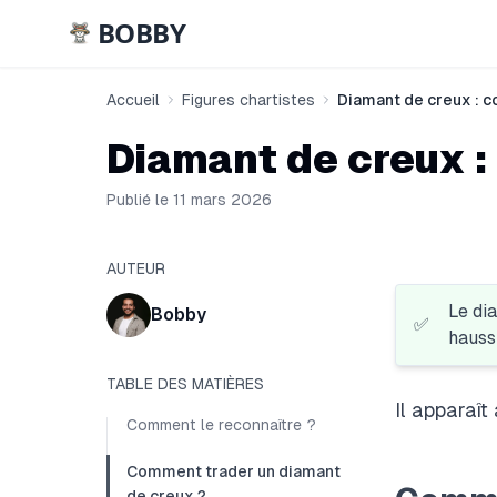
BOBBY
Accueil
Figures chartistes
Diamant de creux : c
Diamant de creux :
Publié le 11 mars 2026
AUTEUR
Le di
Bobby
✅
haussi
TABLE DES MATIÈRES
Il apparaît
Comment le reconnaître ?
Comment trader un diamant
de creux ?