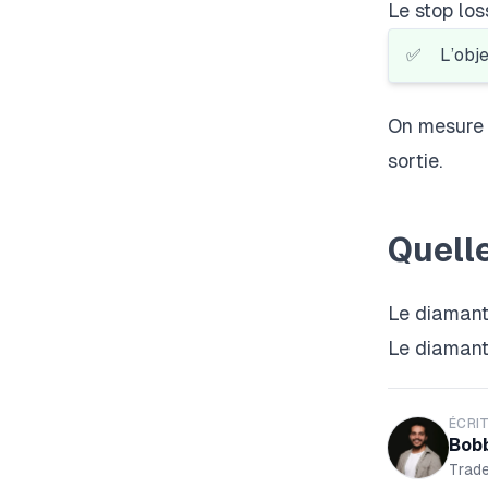
Le stop los
✅
L’obje
On mesure 
sortie.
Quell
Le
diaman
Le diamant
ÉCRIT
Bob
Trad